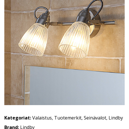
Kategoriat:
Valaistus
,
Tuotemerkit
,
Seinävalot
,
Lindby
Brand:
Lindby