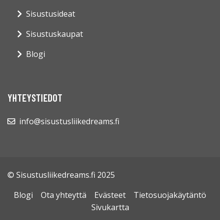
Sisustusideat
Sisustuskaupat
Blogi
YHTEYSTIEDOT
info@sisustusliikedreams.fi
© Sisustusliikedreams.fi 2025
Blogi
Ota yhteyttä
Evästeet
Tietosuojakäytäntö
Sivukartta