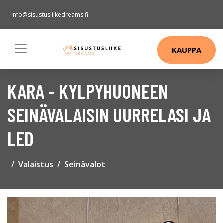
info@sisustusliikedreams.fi
KAUPPA
KARA - KYLPYHUONEEN
SEINÄVALAISIN UURRELASI JA
LED
Valaistus
Seinävalot