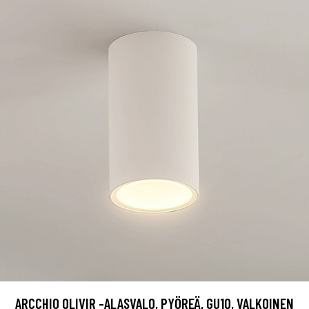
ARCCHIO OLIVIR -ALASVALO, PYÖREÄ, GU10, VALKOINEN