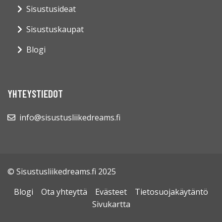
Sisustusideat
Sisustuskaupat
Blogi
YHTEYSTIEDOT
info@sisustusliikedreams.fi
© Sisustusliikedreams.fi 2025
Blogi
Ota yhteyttä
Evästeet
Tietosuojakäytäntö
Sivukartta