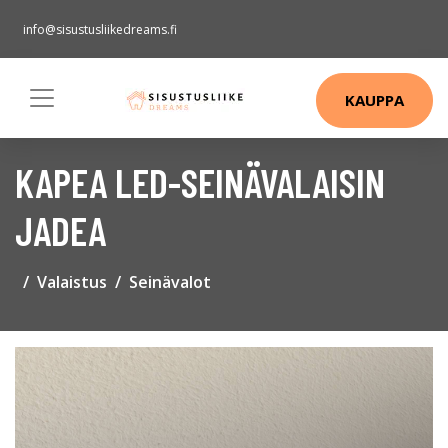
info@sisustusliikedreams.fi
KAUPPA
KAPEA LED-SEINÄVALAISIN
JADEA
Valaistus
Seinävalot