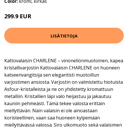
Color:
kromi, kirkas
299.9 EUR
LISÄTIETOJA
Kattovalaisin CHARLENE – vinoneliönmuotoinen, kapea
kristallivarjostin Kattovalaisin CHARLENE on huoneen
katseenvangitsija sen elegantisti muotoillun
varjostimen ansiosta. Varjostin on valmistettu hiotuista
Asfour-kristalleista ja ne on yhdistetty kromattuun
metalliin. Kristallien läpi valo heijastuu ja jakautuu
kauniin pehmeästi. Tämä tekee valosta erittäin
miellyttävän. Näin valaisin ei ole ainoastaan
koristeellinen, vaan saa huoneen kylpemään
miellyttävässä valossa. Siro ulkomuoto sekä valaisimen