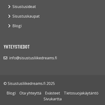
Sisustusideat
Sisustuskaupat
Blogi
YHTEYSTIEDOT
info@sisustusliikedreams.fi
© Sisustusliikedreams.fi 2025
Blogi
Ota yhteyttä
Evästeet
Tietosuojakäytäntö
Sivukartta