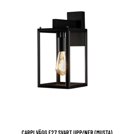
CARPI VÄGG E27 SVART UPP/NER (MUSTA)