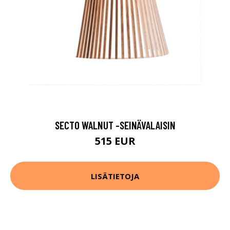
SECTO WALNUT -SEINÄVALAISIN
515 EUR
LISÄTIETOJA