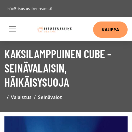
info@sisustusliikedreams.fi
KAUPPA
KAKSILAMPPUINEN CUBE -
SEINÄVALAISIN,
HÄIKÄISYSUOJA
Valaistus
Seinävalot