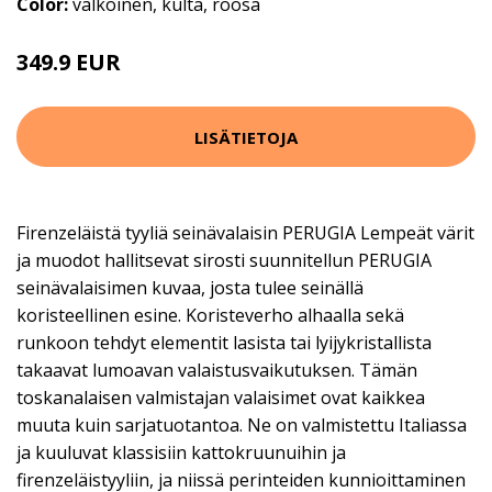
Color:
valkoinen, kulta, roosa
349.9 EUR
LISÄTIETOJA
Firenzeläistä tyyliä seinävalaisin PERUGIA Lempeät värit
ja muodot hallitsevat sirosti suunnitellun PERUGIA
seinävalaisimen kuvaa, josta tulee seinällä
koristeellinen esine. Koristeverho alhaalla sekä
runkoon tehdyt elementit lasista tai lyijykristallista
takaavat lumoavan valaistusvaikutuksen. Tämän
toskanalaisen valmistajan valaisimet ovat kaikkea
muuta kuin sarjatuotantoa. Ne on valmistettu Italiassa
ja kuuluvat klassisiin kattokruunuihin ja
firenzeläistyyliin, ja niissä perinteiden kunnioittaminen