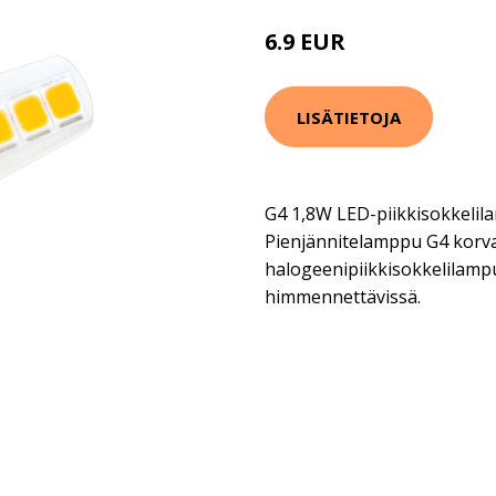
6.9 EUR
LISÄTIETOJA
G4 1,8W LED-piikkisokkelila
Pienjännitelamppu G4 korva
halogeenipiikkisokkelilamp
himmennettävissä.