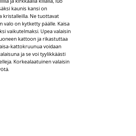
illa ja kirkkaalla kiilalla, luo
säksi kaunis kansi on
 kristalleilla. Ne tuottavat
n valo on kytketty päälle. Kaisa
si vaikutelmaksi. Upea valaisin
uoneen kattoon ja rikastuttaa
 Kaisa-kattokruunua voidaan
aisuna ja se voi tyylikkäästi
elleja. Korkealaatuinen valaisin
yötä.