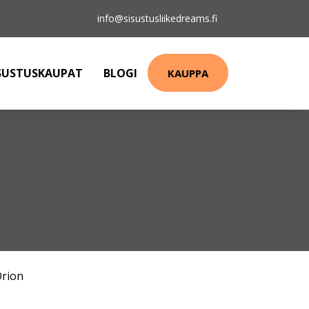
info@sisustusliikedreams.fi
SUSTUSKAUPAT
BLOGI
KAUPPA
rion