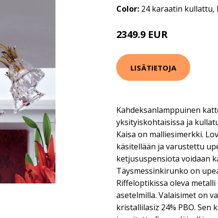
Color:
24 karaatin kullattu, 
2349.9 EUR
LISÄTIETOJA
Kahdeksanlamppuinen katt
yksityiskohtaisissa ja kulla
Kaisa on malliesimerkki. Lovi
käsitellään ja varustettu upe
ketjususpensiota voidaan 
Täysmessinkirunko on upea 
Riffeloptikissa oleva metall
asetelmilla. Valaisimet on va
kristallilasiz 24% PBO. Sen