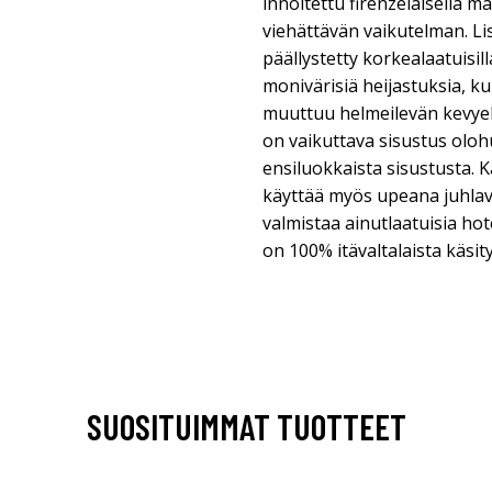
innoitettu firenzeläisellä mall
viehättävän vaikutelman. Li
päällystetty korkealaatuisilla
monivärisiä heijastuksia, ku
muuttuu helmeilevän kevyek
on vaikuttava sisustus oloh
ensiluokkaista sisustusta.
käyttää myös upeana juhlaval
valmistaa ainutlaatuisia hot
on 100% itävaltalaista käsit
SUOSITUIMMAT TUOTTEET