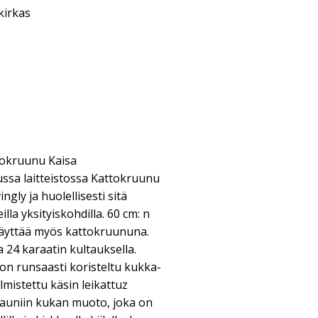
kirkas
okruunu Kaisa
tussa laitteistossa Kattokruunu
ngly ja huolellisesti sitä
illa yksityiskohdilla. 60 cm: n
käyttää myös kattokruununa.
24 karaatin kultauksella.
i on runsaasti koristeltu kukka-
lmistettu käsin leikattuz
 kauniin kukan muoto, joka on