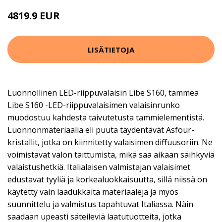
4819.9 EUR
LISÄTIETOJA
Luonnollinen LED-riippuvalaisin Libe S160, tammea
Libe S160 -LED-riippuvalaisimen valaisinrunko
muodostuu kahdesta taivutetusta tammielementistä.
Luonnonmateriaalia eli puuta täydentävät Asfour-
kristallit, jotka on kiinnitetty valaisimen diffuusoriin. Ne
voimistavat valon taittumista, mikä saa aikaan säihkyviä
valaistushetkiä. Italialaisen valmistajan valaisimet
edustavat tyyliä ja korkealuokkaisuutta, sillä niissä on
käytetty vain laadukkaita materiaaleja ja myös
suunnittelu ja valmistus tapahtuvat Italiassa. Näin
saadaan upeasti säteileviä laatutuotteita, jotka