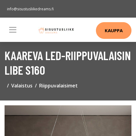
info@sisustusliikedreams.fi
KAUPPA
KAAREVA LED-RIIPPUVALAISIN
LIBE S160
Valaistus
Riippuvalaisimet