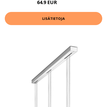
64.9 EUR
89.9 EUR
LISÄTIETOJA