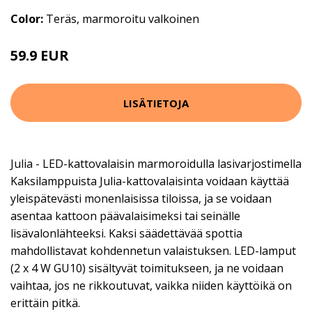
Color:
Teräs, marmoroitu valkoinen
59.9 EUR
LISÄTIETOJA
Julia - LED-kattovalaisin marmoroidulla lasivarjostimella
Kaksilamppuista Julia-kattovalaisinta voidaan käyttää
yleispätevästi monenlaisissa tiloissa, ja se voidaan
asentaa kattoon päävalaisimeksi tai seinälle
lisävalonlähteeksi. Kaksi säädettävää spottia
mahdollistavat kohdennetun valaistuksen. LED-lamput
(2 x 4 W GU10) sisältyvät toimitukseen, ja ne voidaan
vaihtaa, jos ne rikkoutuvat, vaikka niiden käyttöikä on
erittäin pitkä.