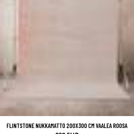
FLINTSTONE NUKKAMATTO 200X300 CM VAALEA ROOSA