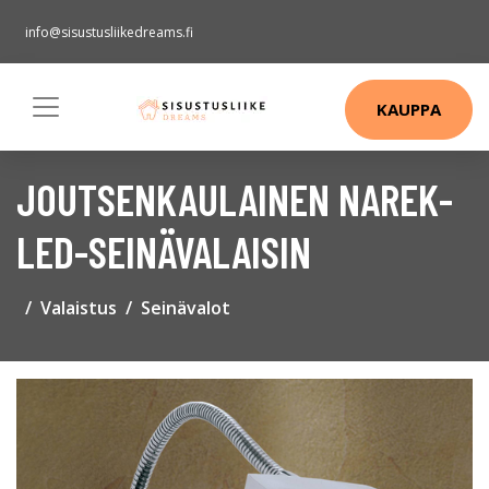
info@sisustusliikedreams.fi
KAUPPA
JOUTSENKAULAINEN NAREK-
LED-SEINÄVALAISIN
Valaistus
Seinävalot