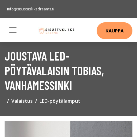
info@sisustusliikedreams.fi
KAUPPA
JOUSTAVA LED-
PÖYTÄVALAISIN TOBIAS,
VANHAMESSINKI
Valaistus
LED-pöytälamput