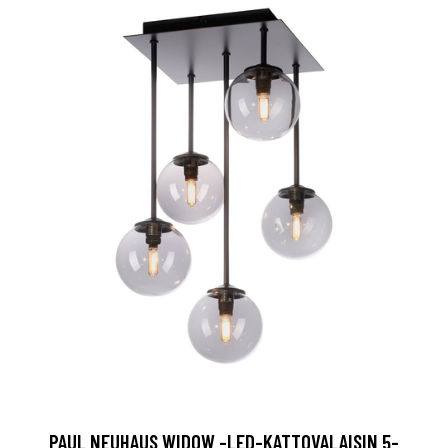
PAUL NEUHAUS WIDOW -LED-KATTOVALAISIN 5-