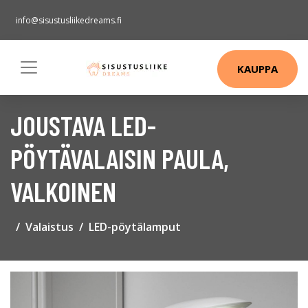
info@sisustusliikedreams.fi
KAUPPA
JOUSTAVA LED-
PÖYTÄVALAISIN PAULA,
VALKOINEN
Valaistus
LED-pöytälamput