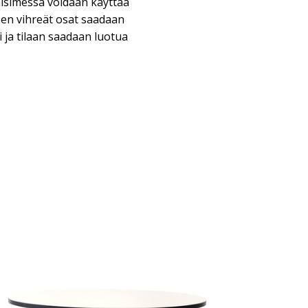
aisimessa voidaan käyttää
sen vihreät osat saadaan
 ja tilaan saadaan luotua