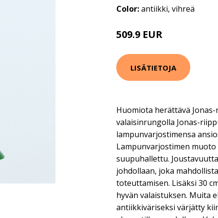
Color:
antiikki, vihreä
509.9 EUR
LISÄTIETOJA
Huomiota herättävä Jonas-ri
valaisinrungolla Jonas-riipp
lampunvarjostimensa ansios
Lampunvarjostimen muoto on 
suupuhallettu. Joustavuutta 
johdollaan, joka mahdollis
toteuttamisen. Lisäksi 30 c
hyvän valaistuksen. Muita e
antiikkiväriseksi värjätty kii