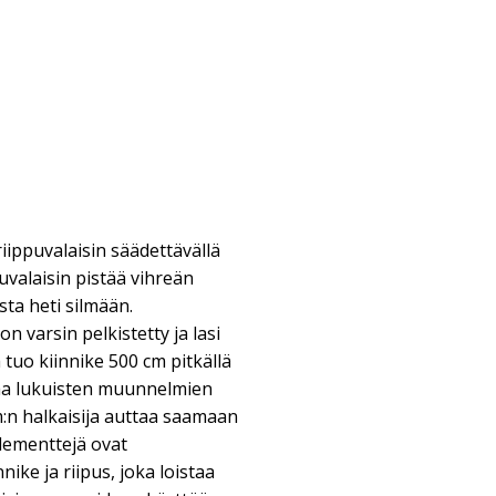
ippuvalaisin säädettävällä
uvalaisin pistää vihreän
ta heti silmään.
varsin pelkistetty ja lasi
tuo kiinnike 500 cm pitkällä
taa lukuisten muunnelmien
m:n halkaisija auttaa saamaan
lementtejä ovat
nnike ja riipus, joka loistaa