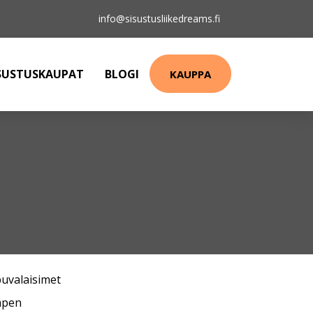
info@sisustusliikedreams.fi
SUSTUSKAUPAT
BLOGI
KAUPPA
puvalaisimet
mpen