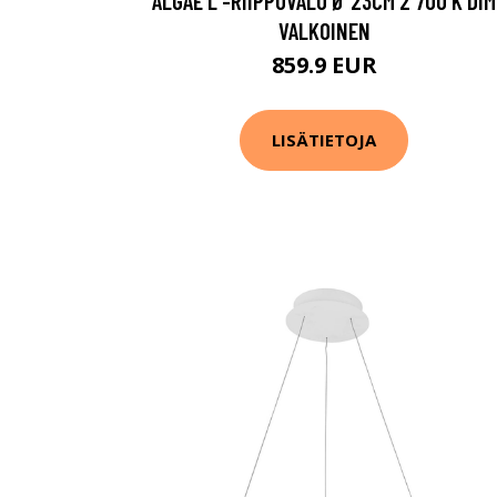
ALGAE L -RIIPPUVALO Ø 23CM 2 700 K DIM
VALKOINEN
859.9 EUR
LISÄTIETOJA