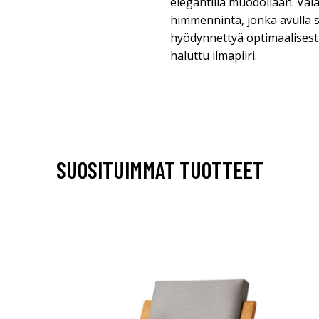
elegantilla muodollaan. Val
himmennintä, jonka avulla 
hyödynnettyä optimaalisesti
haluttu ilmapiiri.
SUOSITUIMMAT TUOTTEET