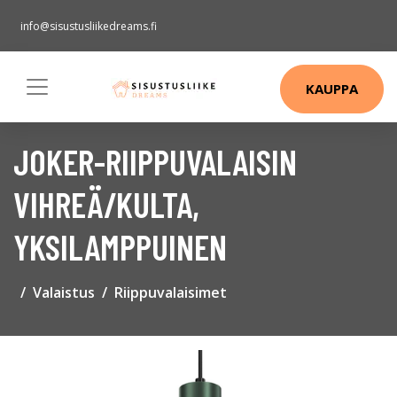
info@sisustusliikedreams.fi
KAUPPA
JOKER-RIIPPUVALAISIN
VIHREÄ/KULTA,
YKSILAMPPUINEN
Valaistus
Riippuvalaisimet