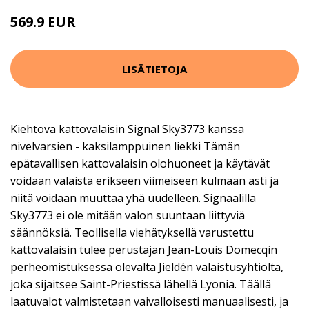
569.9 EUR
LISÄTIETOJA
Kiehtova kattovalaisin Signal Sky3773 kanssa
nivelvarsien - kaksilamppuinen liekki Tämän
epätavallisen kattovalaisin olohuoneet ja käytävät
voidaan valaista erikseen viimeiseen kulmaan asti ja
niitä voidaan muuttaa yhä uudelleen. Signaalilla
Sky3773 ei ole mitään valon suuntaan liittyviä
säännöksiä. Teollisella viehätyksellä varustettu
kattovalaisin tulee perustajan Jean-Louis Domecqin
perheomistuksessa olevalta Jieldén valaistusyhtiöltä,
joka sijaitsee Saint-Priestissä lähellä Lyonia. Täällä
laatuvalot valmistetaan vaivalloisesti manuaalisesti, ja