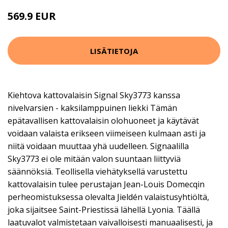
569.9 EUR
LISÄTIETOJA
Kiehtova kattovalaisin Signal Sky3773 kanssa
nivelvarsien - kaksilamppuinen liekki Tämän
epätavallisen kattovalaisin olohuoneet ja käytävät
voidaan valaista erikseen viimeiseen kulmaan asti ja
niitä voidaan muuttaa yhä uudelleen. Signaalilla
Sky3773 ei ole mitään valon suuntaan liittyviä
säännöksiä. Teollisella viehätyksellä varustettu
kattovalaisin tulee perustajan Jean-Louis Domecqin
perheomistuksessa olevalta Jieldén valaistusyhtiöltä,
joka sijaitsee Saint-Priestissä lähellä Lyonia. Täällä
laatuvalot valmistetaan vaivalloisesti manuaalisesti, ja