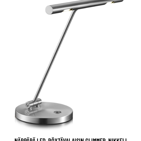
NÄPPÄRÄ LED-PÖYTÄVALAISIN GLIMMER, NIKKELI