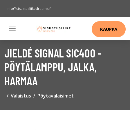
info@sisustusliikedreams.fi
KAUPPA
JIELDÉ SIGNAL SIC400 -
PÖYTÄLAMPPU, JALKA,
HARMAA
Valaistus
Pöytävalaisimet