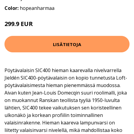
Color:
hopeanharmaa
299.9 EUR
LISÄTIETOJA
Pöytävalaisin SIC400 hieman kaarevalla nivelvarrella
Jieldén SIC400-pöytävalaisin on kopio tunnetusta Loft-
pöytävalaisimesta hieman pienemmässä muodossa.
Aivan kuten Jean-Louis Domecqin suuri roolimalli, joka
on muokannut Ranskan teollista tyyliä 1950-luvulta
lähtien, SIC400 tekee vaikutuksen sen koristeellinen
ulkonäkö ja korkean profiilin toiminnallinen
valaisinrakenne. Hieman kaareva lampunvarsi on
liitetty valaisinvarsi nivelellä, mikä mahdollistaa koko