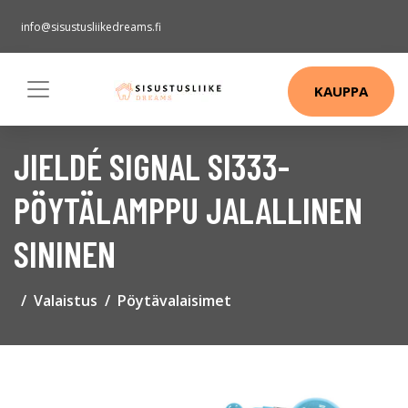
info@sisustusliikedreams.fi
KAUPPA
JIELDÉ SIGNAL SI333-
PÖYTÄLAMPPU JALALLINEN
SININEN
Valaistus
Pöytävalaisimet