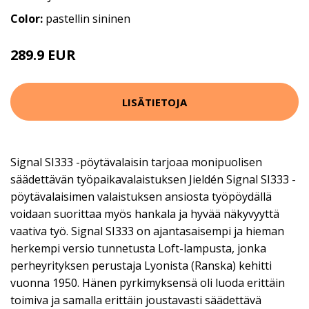
Color:
pastellin sininen
289.9 EUR
LISÄTIETOJA
Signal SI333 -pöytävalaisin tarjoaa monipuolisen
säädettävän työpaikavalaistuksen Jieldén Signal SI333 -
pöytävalaisimen valaistuksen ansiosta työpöydällä
voidaan suorittaa myös hankala ja hyvää näkyvyyttä
vaativa työ. Signal SI333 on ajantasaisempi ja hieman
herkempi versio tunnetusta Loft-lampusta, jonka
perheyrityksen perustaja Lyonista (Ranska) kehitti
vuonna 1950. Hänen pyrkimyksensä oli luoda erittäin
toimiva ja samalla erittäin joustavasti säädettävä