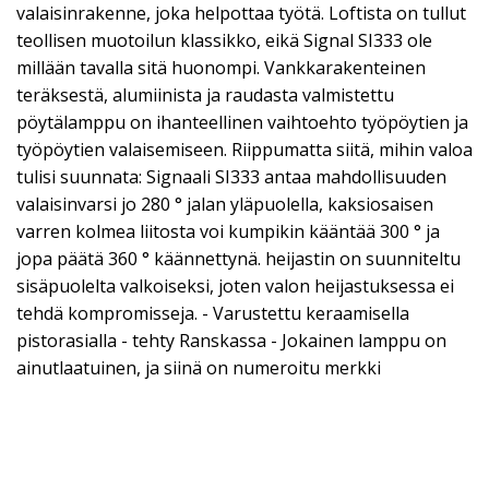
valaisinrakenne, joka helpottaa työtä. Loftista on tullut
teollisen muotoilun klassikko, eikä Signal SI333 ole
millään tavalla sitä huonompi. Vankkarakenteinen
teräksestä, alumiinista ja raudasta valmistettu
pöytälamppu on ihanteellinen vaihtoehto työpöytien ja
työpöytien valaisemiseen. Riippumatta siitä, mihin valoa
tulisi suunnata: Signaali SI333 antaa mahdollisuuden
valaisinvarsi jo 280 ° jalan yläpuolella, kaksiosaisen
varren kolmea liitosta voi kumpikin kääntää 300 ° ja
jopa päätä 360 ° käännettynä. heijastin on suunniteltu
sisäpuolelta valkoiseksi, joten valon heijastuksessa ei
tehdä kompromisseja. - Varustettu keraamisella
pistorasialla - tehty Ranskassa - Jokainen lamppu on
ainutlaatuinen, ja siinä on numeroitu merkki