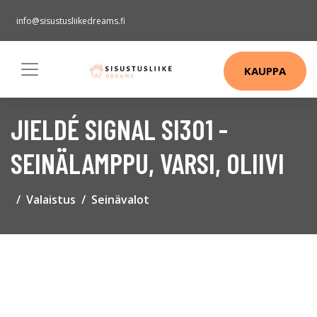
info@sisustusliikedreams.fi
KAUPPA
JIELDÉ SIGNAL SI301 -
SEINÄLAMPPU, VARSI, OLIIVI
Valaistus
Seinävalot