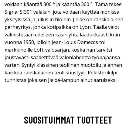
voidaan kääntää 300 ° ja kääntää 360 °. Tämä tekee
Signal SI301 valaisin, jota voidaan käyttää monissa
yksityisissä ja julkisiin tiloihin. Jieldé on ranskalainen
perheyritys, jonka kotipaikka on Lyon. Täällä valot
valmistetaan edelleen käsin yhtä laadukkaasti kuin
vuonna 1950, jolloin Jean-Louis Domecqs toi
markkinoille Loft-valosarjan, koska hän tarvitsi
joustavasti säädettävää valonlähdettä työpajaansa
varten. Syntyi klassinen teollinen muotoilu ja ennen
kaikkea ranskalainen teollisuustyyli. Rekisterikilpi
tunnistaa jokaisen Jieldé-lampun ainutlaatuiseksi.
SUOSITUIMMAT TUOTTEET