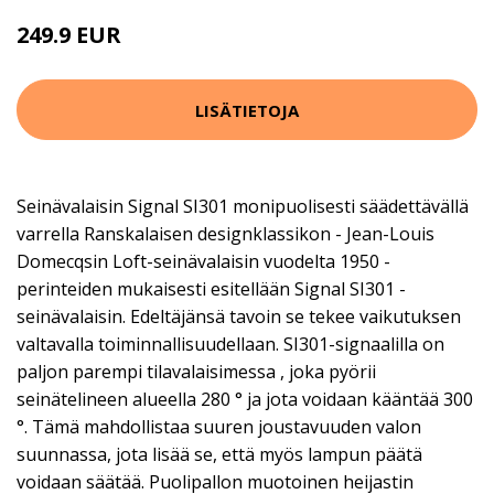
249.9 EUR
LISÄTIETOJA
Seinävalaisin Signal SI301 monipuolisesti säädettävällä
varrella Ranskalaisen designklassikon - Jean-Louis
Domecqsin Loft-seinävalaisin vuodelta 1950 -
perinteiden mukaisesti esitellään Signal SI301 -
seinävalaisin. Edeltäjänsä tavoin se tekee vaikutuksen
valtavalla toiminnallisuudellaan. SI301-signaalilla on
paljon parempi tilavalaisimessa , joka pyörii
seinätelineen alueella 280 ° ja jota voidaan kääntää 300
°. Tämä mahdollistaa suuren joustavuuden valon
suunnassa, jota lisää se, että myös lampun päätä
voidaan säätää. Puolipallon muotoinen heijastin