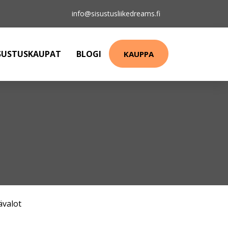
info@sisustusliikedreams.fi
SUSTUSKAUPAT
BLOGI
KAUPPA
ävalot