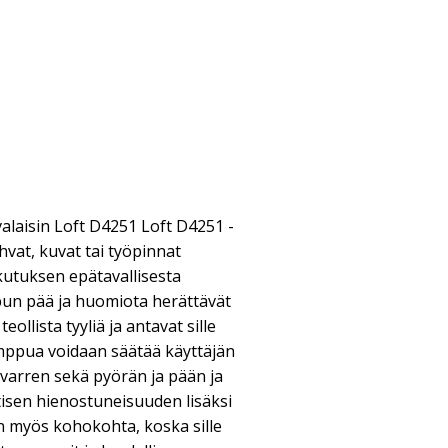
alaisin Loft D4251 Loft D4251 -
hvat, kuvat tai työpinnat
kutuksen epätavallisesta
un pää ja huomiota herättävät
eollista tyyliä ja antavat sille
mppua voidaan säätää käyttäjän
varren sekä pyörän ja pään ja
tisen hienostuneisuuden lisäksi
n myös kohokohta, koska sille