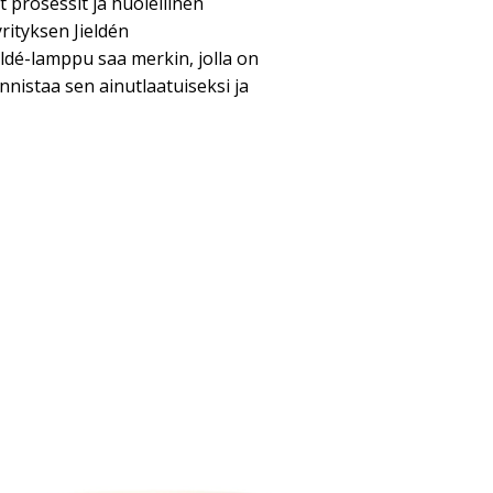
prosessit ja huolellinen
rityksen Jieldén
eldé-lamppu saa merkin, jolla on
nnistaa sen ainutlaatuiseksi ja