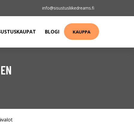
info@sisustusliikedreams.fi
SUSTUSKAUPAT
BLOGI
KAUPPA
NEN
ävalot