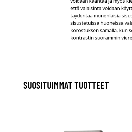
voidaan kääntää ja myös kie
että valaisinta voidaan käyt
täydentää monenlaisia sisust
sisustetuissa huoneissa val
korostuksen samalla, kun se
kontrastin suorammin vierek
SUOSITUIMMAT TUOTTEET