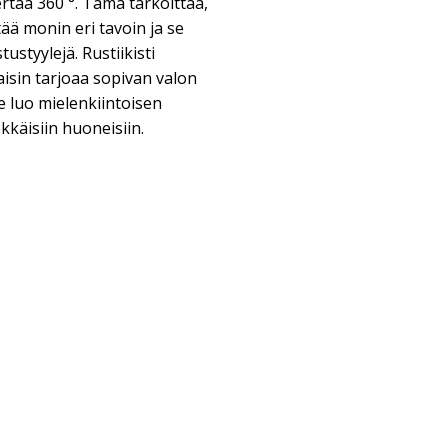
rtää 360 °. Tämä tarkoittaa,
tää monin eri tavoin ja se
ustyylejä. Rustiikisti
aisin tarjoaa sopivan valon
 luo mielenkiintoisen
käisiin huoneisiin.