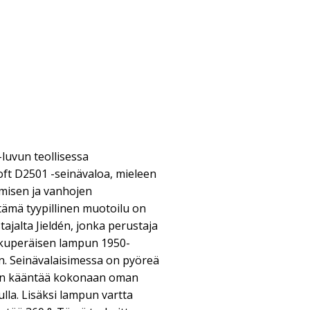
-luvun teollisessa
oft D2501 -seinävaloa, mieleen
umisen ja vanhojen
 tämä tyypillinen muotoilu on
tajalta Jieldén, jonka perustaja
lkuperäisen lampun 1950-
iin. Seinävalaisimessa on pyöreä
aan kääntää kokonaan oman
lla. Lisäksi lampun vartta