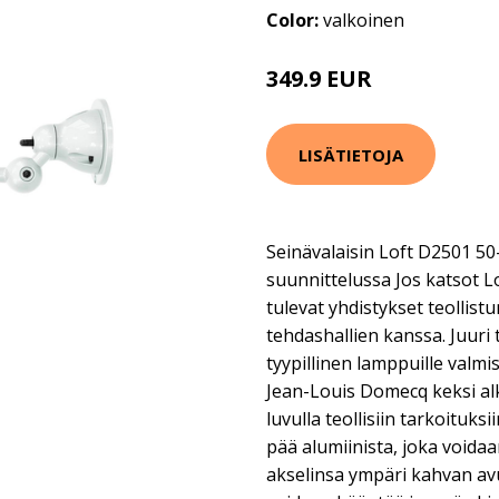
Color:
valkoinen
349.9 EUR
LISÄTIETOJA
Seinävalaisin Loft D2501 50
suunnittelussa Jos katsot L
tulevat yhdistykset teollist
tehdashallien kanssa. Juuri
tyypillinen lamppuille valmis
Jean-Louis Domecq keksi a
luvulla teollisiin tarkoituks
pää alumiinista, joka void
akselinsa ympäri kahvan avu