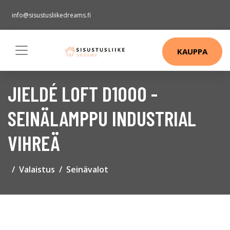
info@sisustusliikedreams.fi
KAUPPA
JIELDÉ LOFT D1000 -
SEINÄLAMPPU INDUSTRIAL
VIHREÄ
Valaistus
Seinävalot