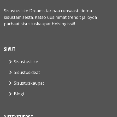
Sisustusliike Dreams tarjoaa runsaasti tietoa
sisustamisesta. Katso uusimmat trendit ja löydä
parhaat sisustuskaupat Helsingissä!
SIVUT
Sisustusliike
Sisustusideat
Sisustuskaupat
Blogi
YHTEYSTIEDOT