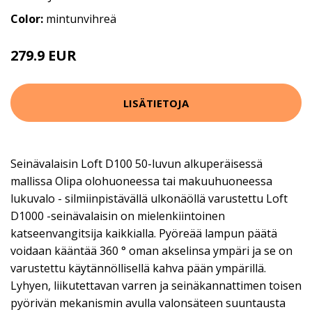
Color:
mintunvihreä
279.9 EUR
LISÄTIETOJA
Seinävalaisin Loft D100 50-luvun alkuperäisessä
mallissa Olipa olohuoneessa tai makuuhuoneessa
lukuvalo - silmiinpistävällä ulkonäöllä varustettu Loft
D1000 -seinävalaisin on mielenkiintoinen
katseenvangitsija kaikkialla. Pyöreää lampun päätä
voidaan kääntää 360 ° oman akselinsa ympäri ja se on
varustettu käytännöllisellä kahva pään ympärillä.
Lyhyen, liikutettavan varren ja seinäkannattimen toisen
pyörivän mekanismin avulla valonsäteen suuntausta