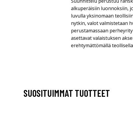
Suunnittelu perustuu ransk
alkuperäisiin luonnoksiin, j
luvulla yksinomaan teollisiin
nytkin, valot valmistetaan h
perustamassaan perheyrityk
asettavat valaistuksen aks
erehtymättömällä teollisella
SUOSITUIMMAT TUOTTEET