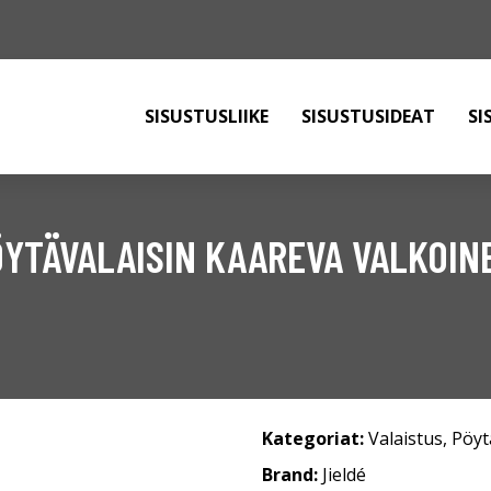
SISUSTUSLIIKE
SISUSTUSIDEAT
SI
ÖYTÄVALAISIN KAAREVA VALKOIN
Kategoriat:
Valaistus
,
Pöyt
Brand:
Jieldé