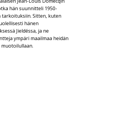
alaisen Jean-Louis Domecqin
otka hän suunnitteli 1950-
 tarkoituksiin. Sitten, kuten
uolellisesti hänen
sessä Jieldéssa, ja ne
entteja ympäri maailmaa heidän
 muotoilullaan.