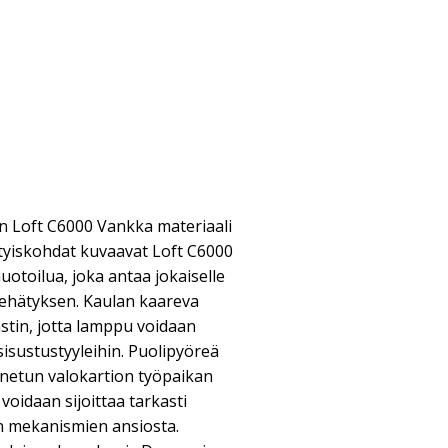
in Loft C6000 Vankka materiaali
ityiskohdat kuvaavat Loft C6000
uotoilua, joka antaa jokaiselle
viehätyksen. Kaulan kaareva
tin, jotta lamppu voidaan
 sisustustyyleihin. Puolipyöreä
netun valokartion työpaikan
voidaan sijoittaa tarkasti
en mekanismien ansiosta.