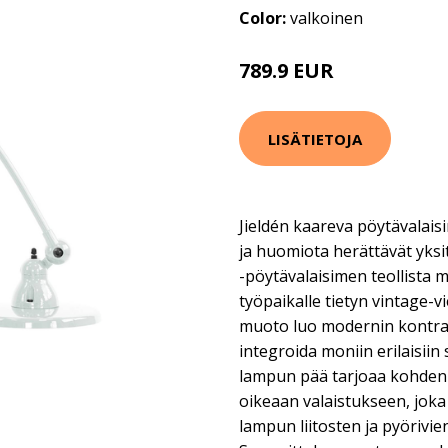
Color:
valkoinen
789.9 EUR
LISÄTIETOJA
Jieldén kaareva pöytävalais
ja huomiota herättävät yks
-pöytävalaisimen teollista m
työpaikalle tietyn vintage-
muoto luo modernin kontras
integroida moniin erilaisiin
lampun pää tarjoaa kohden
oikeaan valaistukseen, joka 
lampun liitosten ja pyörivi