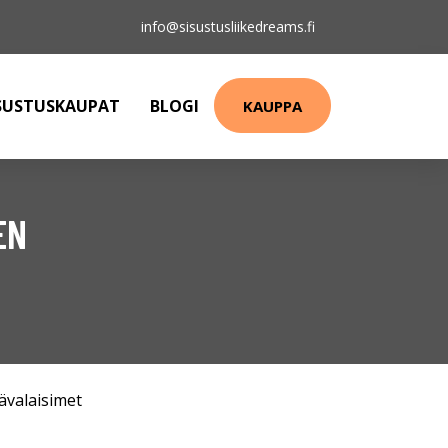
info@sisustusliikedreams.fi
SUSTUSKAUPAT
BLOGI
KAUPPA
EN
ävalaisimet