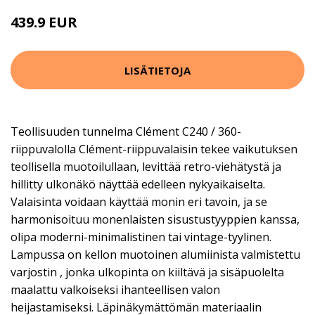
439.9 EUR
LISÄTIETOJA
Teollisuuden tunnelma Clément C240 / 360-
riippuvalolla Clément-riippuvalaisin tekee vaikutuksen
teollisella muotoilullaan, levittää retro-viehätystä ja
hillitty ulkonäkö näyttää edelleen nykyaikaiselta.
Valaisinta voidaan käyttää monin eri tavoin, ja se
harmonisoituu monenlaisten sisustustyyppien kanssa,
olipa moderni-minimalistinen tai vintage-tyylinen.
Lampussa on kellon muotoinen alumiinista valmistettu
varjostin , jonka ulkopinta on kiiltävä ja sisäpuolelta
maalattu valkoiseksi ihanteellisen valon
heijastamiseksi. Läpinäkymättömän materiaalin