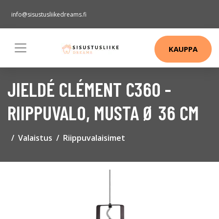
info@sisustusliikedreams.fi
KAUPPA
JIELDÉ CLÉMENT C360 -
RIIPPUVALO, MUSTA Ø 36 CM
Valaistus
Riippuvalaisimet