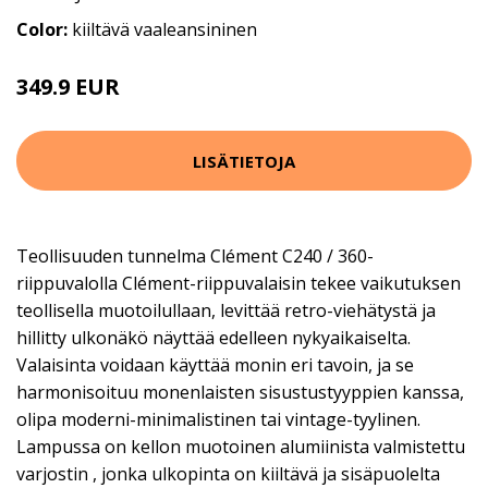
Color:
kiiltävä vaaleansininen
349.9 EUR
LISÄTIETOJA
Teollisuuden tunnelma Clément C240 / 360-
riippuvalolla Clément-riippuvalaisin tekee vaikutuksen
teollisella muotoilullaan, levittää retro-viehätystä ja
hillitty ulkonäkö näyttää edelleen nykyaikaiselta.
Valaisinta voidaan käyttää monin eri tavoin, ja se
harmonisoituu monenlaisten sisustustyyppien kanssa,
olipa moderni-minimalistinen tai vintage-tyylinen.
Lampussa on kellon muotoinen alumiinista valmistettu
varjostin , jonka ulkopinta on kiiltävä ja sisäpuolelta