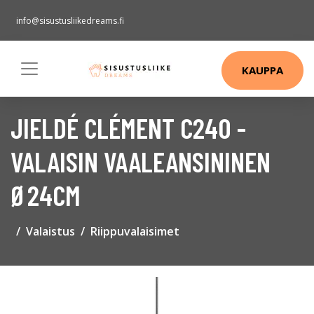
info@sisustusliikedreams.fi
KAUPPA
JIELDÉ CLÉMENT C240 -
VALAISIN VAALEANSININEN
Ø24CM
Valaistus
Riippuvalaisimet