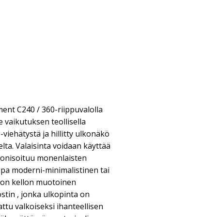
ent C240 / 360-riippuvalolla
 vaikutuksen teollisella
-viehätystä ja hillitty ulkonäkö
lta. Valaisinta voidaan käyttää
rmonisoituu monenlaisten
ipa moderni-minimalistinen tai
 on kellon muotoinen
ostin , jonka ulkopinta on
attu valkoiseksi ihanteellisen