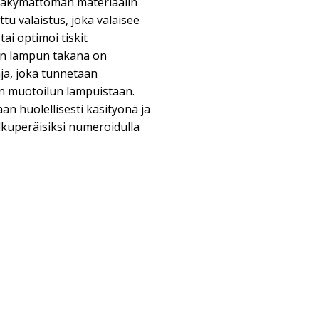
inäkymättömän materiaalin
u valaistus, joka valaisee
ai optimoi tiskit
än lampun takana on
aja, joka tunnetaan
en muotoilun lampuistaan.
aan huolellisesti käsityönä ja
 alkuperäisiksi numeroidulla