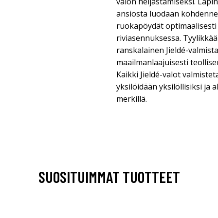
valon heijastamiseksi. Läp
ansiosta luodaan kohdennett
ruokapöydät optimaalisesti t
riviasennuksessa. Tyylikkä
ranskalainen Jieldé-valmist
maailmanlaajuisesti teollis
Kaikki Jieldé-valot valmistet
yksilöidään yksilöllisiksi ja
merkillä.
SUOSITUIMMAT TUOTTEET