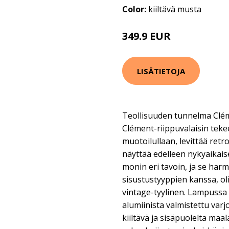
Color:
kiiltävä musta
349.9 EUR
LISÄTIETOJA
Teollisuuden tunnelma Clém
Clément-riippuvalaisin tekee
muotoilullaan, levittää retro
näyttää edelleen nykyaikaise
monin eri tavoin, ja se ha
sisustustyyppien kanssa, ol
vintage-tyylinen. Lampussa
alumiinista valmistettu varj
kiiltävä ja sisäpuolelta maal