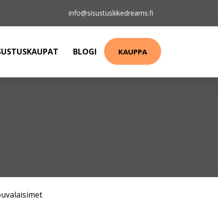
info@sisustusliikedreams.fi
SUSTUSKAUPAT
BLOGI
KAUPPA
puvalaisimet