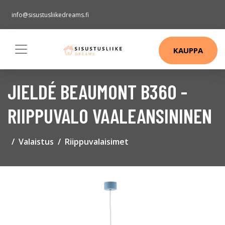
info@sisustusliikedreams.fi
KAUPPA
JIELDÉ BEAUMONT B360 -
RIIPPUVALO VAALEANSININEN
Valaistus
Riippuvalaisimet