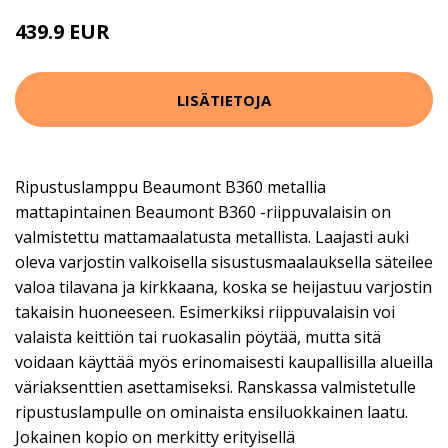
439.9 EUR
LISÄTIETOJA
Ripustuslamppu Beaumont B360 metallia
mattapintainen Beaumont B360 -riippuvalaisin on
valmistettu mattamaalatusta metallista. Laajasti auki
oleva varjostin valkoisella sisustusmaalauksella säteilee
valoa tilavana ja kirkkaana, koska se heijastuu varjostin
takaisin huoneeseen. Esimerkiksi riippuvalaisin voi
valaista keittiön tai ruokasalin pöytää, mutta sitä
voidaan käyttää myös erinomaisesti kaupallisilla alueilla
väriaksenttien asettamiseksi. Ranskassa valmistetulle
ripustuslampulle on ominaista ensiluokkainen laatu.
Jokainen kopio on merkitty erityisellä