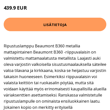
439.9 EUR
LISÄTIETOJA
Ripustuslamppu Beaumont B360 metallia
mattapintainen Beaumont B360 -riippuvalaisin on
valmistettu mattamaalatusta metallista. Laajasti auki
oleva varjostin valkoisella sisustusmaalauksella säteilee
valoa tilavana ja kirkkaana, koska se heijastuu varjostin
takaisin huoneeseen. Esimerkiksi riippuvalaisin voi
valaista keittiön tai ruokasalin pöytää, mutta sitä
voidaan käyttää myös erinomaisesti kaupallisilla alueilla
väriaksenttien asettamiseksi. Ranskassa valmistetulle
ripustuslampulle on ominaista ensiluokkainen laatu.
Jokainen kopio on merkitty erityisellä