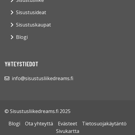
Sisustusideat
Sisustuskaupat
Blogi
YHTEYSTIEDOT
info@sisustusliikedreams.fi
© Sisustusliikedreams.fi 2025
Blogi
Ota yhteyttä
Evästeet
Tietosuojakäytäntö
Sivukartta