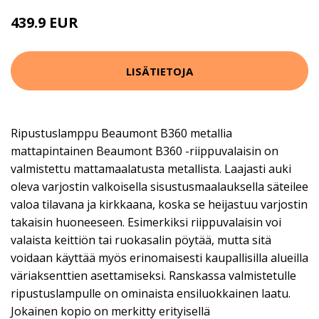
439.9 EUR
LISÄTIETOJA
Ripustuslamppu Beaumont B360 metallia
mattapintainen Beaumont B360 -riippuvalaisin on
valmistettu mattamaalatusta metallista. Laajasti auki
oleva varjostin valkoisella sisustusmaalauksella säteilee
valoa tilavana ja kirkkaana, koska se heijastuu varjostin
takaisin huoneeseen. Esimerkiksi riippuvalaisin voi
valaista keittiön tai ruokasalin pöytää, mutta sitä
voidaan käyttää myös erinomaisesti kaupallisilla alueilla
väriaksenttien asettamiseksi. Ranskassa valmistetulle
ripustuslampulle on ominaista ensiluokkainen laatu.
Jokainen kopio on merkitty erityisellä