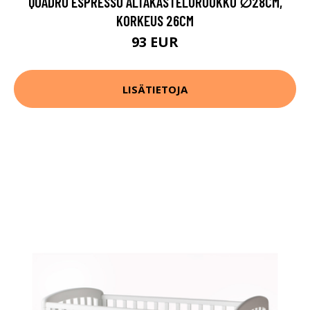
QUADRO ESPRESSO ALTAKASTELURUUKKU ∅28CM,
KORKEUS 26CM
93 EUR
LISÄTIETOJA