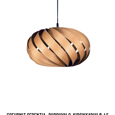
GOFURNIT SERENTIA -RIIPPUVALO, KIRSIKKAPUU Ø 45