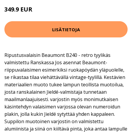
349.9 EUR
LISÄTIETOJA
Ripustusvalaisin Beaumont B240 - retro tyylikäs
valmistettu Ranskassa Jos asennat Beaumont-
riippuvalaisimen esimerkiksi ruokapöydän yläpuolelle,
se rikastaa tilaa viehättävällä vintage-tyylillä. Kestävien
materiaalien muoto tukee lampun teollista muotoilua,
josta ranskalainen Jieldé-valmistaja tunnetaan
maailmanlaajuisesti. varjostin myös monimutkaisen
käsintehdyn valaisimen varjossa olevan numeroidun
plakin, jolla kukin Jieldé sytyttää yhden kappaleen.
Suppilon muotoinen varjostin on valmistettu
alumiinista ja siinä on kiiltävä pinta, joka antaa lampulle