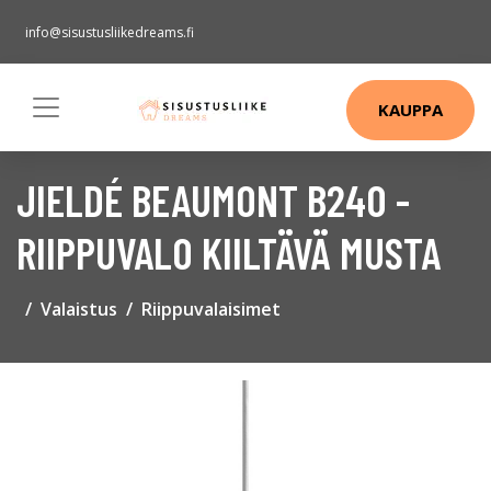
info@sisustusliikedreams.fi
KAUPPA
JIELDÉ BEAUMONT B240 -
RIIPPUVALO KIILTÄVÄ MUSTA
Valaistus
Riippuvalaisimet