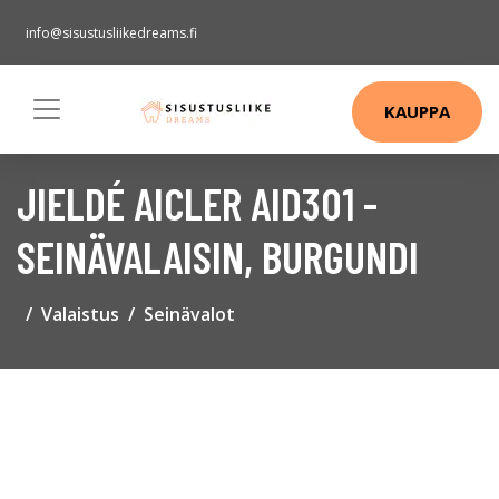
info@sisustusliikedreams.fi
KAUPPA
JIELDÉ AICLER AID301 -
SEINÄVALAISIN, BURGUNDI
Valaistus
Seinävalot