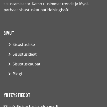
sisustamisesta. Katso uusimmat trendit ja löydä
parhaat sisustuskaupat Helsingissä!
SIVUT
Sisustusliike
Sisustusideat
Sisustuskaupat
Blogi
YHTEYSTIEDOT
info@sisustusliikedreams.fi