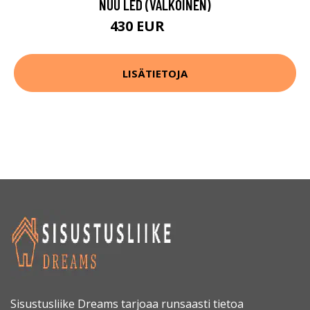
NUU LED (VALKOINEN)
430 EUR
537 EUR
LISÄTIETOJA
Sisustusliike Dreams tarjoaa runsaasti tietoa