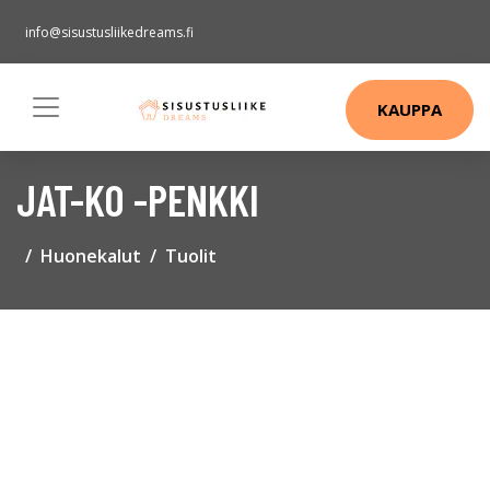
info@sisustusliikedreams.fi
KAUPPA
JAT-KO -PENKKI
Huonekalut
Tuolit