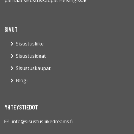
parhaat sisustuskaupat Helsingissä!
SIVUT
Sisustusliike
Sisustusideat
Sisustuskaupat
Blogi
YHTEYSTIEDOT
info@sisustusliikedreams.fi