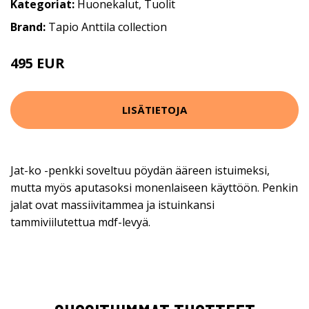
Kategoriat:
Huonekalut
,
Tuolit
Brand:
Tapio Anttila collection
495 EUR
LISÄTIETOJA
Jat-ko -penkki soveltuu pöydän ääreen istuimeksi,
mutta myös aputasoksi monenlaiseen käyttöön. Penkin
jalat ovat massiivitammea ja istuinkansi
tammiviilutettua mdf-levyä.