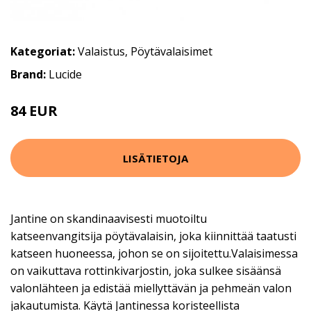
Kategoriat:
Valaistus
,
Pöytävalaisimet
Brand:
Lucide
84 EUR
106 EUR
LISÄTIETOJA
Jantine on skandinaavisesti muotoiltu
katseenvangitsija pöytävalaisin, joka kiinnittää taatusti
katseen huoneessa, johon se on sijoitettu.Valaisimessa
on vaikuttava rottinkivarjostin, joka sulkee sisäänsä
valonlähteen ja edistää miellyttävän ja pehmeän valon
jakautumista. Käytä Jantinessa koristeellista