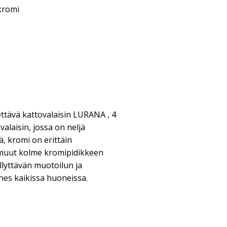
 kromi
ettävä kattovalaisin LURANA , 4
laisin, jossa on neljä
ä, kromi on erittäin
 muut kolme kromipidikkeen
lyttävän muotoilun ja
ähes kaikissa huoneissa.