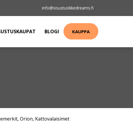
info@sisustusliikedreams.fi
SUSTUSKAUPAT
BLOGI
KAUPPA
emerkit
,
Orion
,
Kattovalaisimet