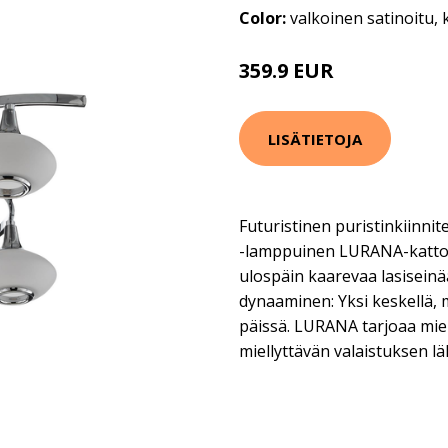
Color:
valkoinen satinoitu,
359.9 EUR
LISÄTIETOJA
Futuristinen puristinkiinnit
-lamppuinen LURANA-kattova
ulospäin kaarevaa lasiseinä
dynaaminen: Yksi keskellä,
päissä. LURANA tarjoaa miel
miellyttävän valaistuksen l