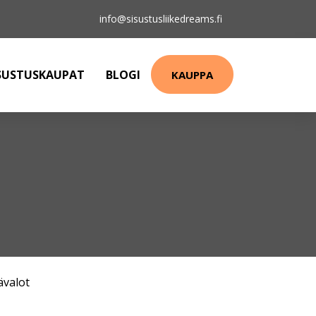
info@sisustusliikedreams.fi
SUSTUSKAUPAT
BLOGI
KAUPPA
ävalot