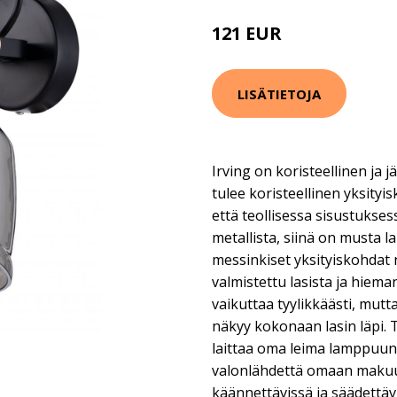
121 EUR
LISÄTIETOJA
Irving on koristeellinen ja j
tulee koristeellinen yksity
että teollisessa sisustukse
metallista, siinä on musta la
messinkiset yksityiskohdat 
valmistettu lasista ja hiem
vaikuttaa tyylikkäästi, mutt
näkyy kokonaan lasin läpi.
laittaa oma leima lamppuun 
valonlähdettä omaan makuu
käännettävissä ja säädettä