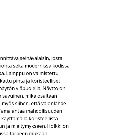
ännittävä seinävalaisin, josta
iskohta sekä modernissa kodissa
ssa. Lamppu on valmistettu
kattu pinta ja koristeelliset
näytön yläpuolella. Näyttö on
an savuinen, mikä osaltaan
a myös siihen, että valonlähde
 Tämä antaa mahdollisuuden
käyttämällä koristeellista
n ja mieltymykseen. Holkki on
vissä tarpeen mukaan.