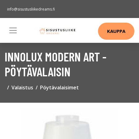
info@sisustusliikedreams.fi
KAUPPA
INNOLUX MODERN ART -
PÖYTÄVALAISIN
Valaistus
Pöytävalaisimet