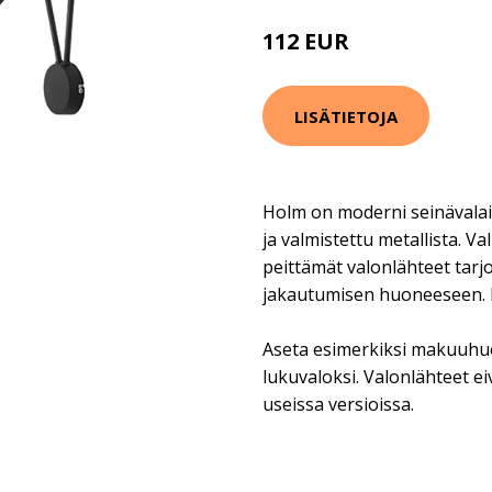
112 EUR
170 EUR
LISÄTIETOJA
Holm on moderni seinävalais
ja valmistettu metallista. Va
peittämät valonlähteet tar
jakautumisen huoneeseen. 
Aseta esimerkiksi makuuhu
lukuvaloksi. Valonlähteet ei
useissa versioissa.