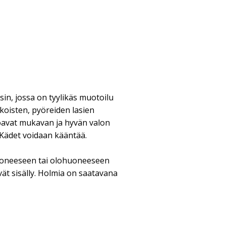
in, jossa on tyylikäs muotoilu
lkoisten, pyöreiden lasien
joavat mukavan ja hyvän valon
Kädet voidaan kääntää.
oneeseen tai olohuoneeseen
vät sisälly. Holmia on saatavana