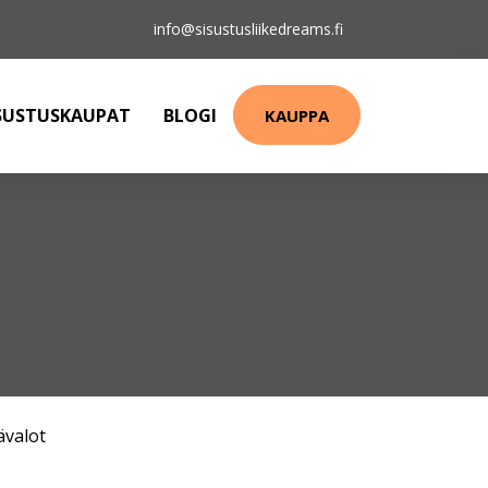
info@sisustusliikedreams.fi
SUSTUSKAUPAT
BLOGI
KAUPPA
ävalot