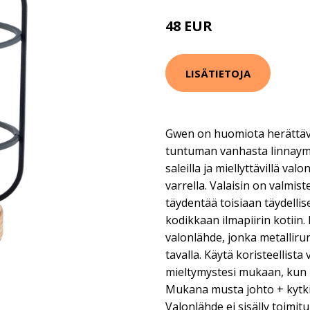
48 EUR
LISÄTIETOJA
Gwen on huomiota herättävä
tuntuman vanhasta linnaympä
saleilla ja miellyttävillä val
varrella. Valaisin on valmist
täydentää toisiaan täydellise
kodikkaan ilmapiirin kotiin
valonlähde, jonka metalliru
tavalla. Käytä koristeellist
mieltymystesi mukaan, kun
Mukana musta johto + kytkin
Valonlähde ei sisälly toimit