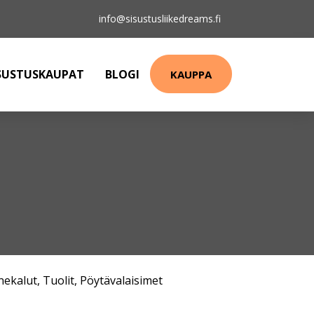
info@sisustusliikedreams.fi
SUSTUSKAUPAT
BLOGI
KAUPPA
ekalut
,
Tuolit
,
Pöytävalaisimet