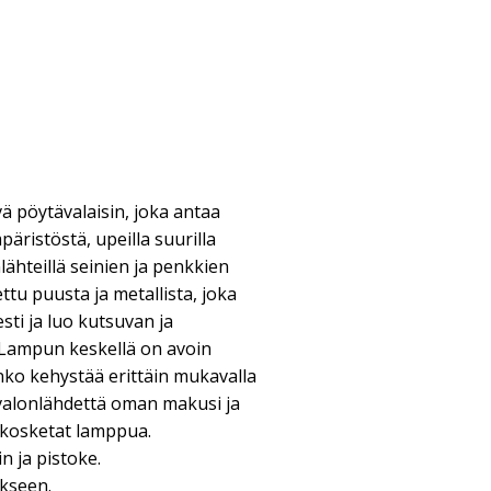
 pöytävalaisin, joka antaa
ristöstä, upeilla suurilla
onlähteillä seinien ja penkkien
ettu puusta ja metallista, joka
sti ja luo kutsuvan ja
. Lampun keskellä on avoin
nko kehystää erittäin mukavalla
a valonlähdettä oman makusi ja
 kosketat lamppua.
 ja pistoke.
ukseen.