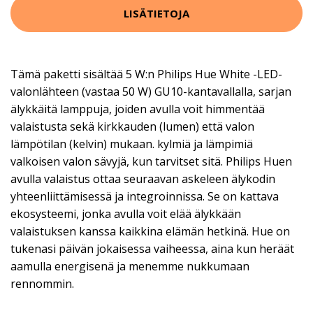
LISÄTIETOJA
Tämä paketti sisältää 5 W:n Philips Hue White -LED-
valonlähteen (vastaa 50 W) GU10-kantavallalla, sarjan
älykkäitä lamppuja, joiden avulla voit himmentää
valaistusta sekä kirkkauden (lumen) että valon
lämpötilan (kelvin) mukaan. kylmiä ja lämpimiä
valkoisen valon sävyjä, kun tarvitset sitä. Philips Huen
avulla valaistus ottaa seuraavan askeleen älykodin
yhteenliittämisessä ja integroinnissa. Se on kattava
ekosysteemi, jonka avulla voit elää älykkään
valaistuksen kanssa kaikkina elämän hetkinä. Hue on
tukenasi päivän jokaisessa vaiheessa, aina kun heräät
aamulla energisenä ja menemme nukkumaan
rennommin.