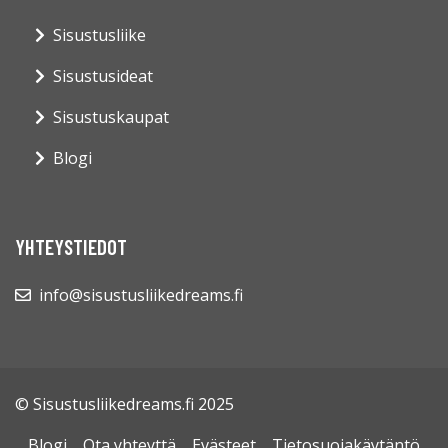
Sisustusliike
Sisustusideat
Sisustuskaupat
Blogi
YHTEYSTIEDOT
info@sisustusliikedreams.fi
© Sisustusliikedreams.fi 2025
Blogi
Ota yhteyttä
Evästeet
Tietosuojakäytäntö