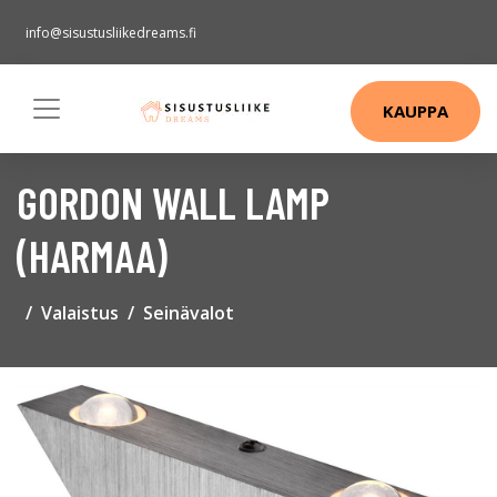
info@sisustusliikedreams.fi
KAUPPA
GORDON WALL LAMP
(HARMAA)
Valaistus
Seinävalot