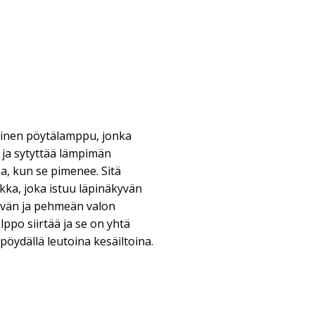
llinen pöytälamppu, jonka
 ja sytyttää lämpimän
ana, kun se pimenee. Sitä
kka, joka istuu läpinäkyvän
tävän ja pehmeän valon
ppo siirtää ja se on yhtä
pöydällä leutoina kesäiltoina.