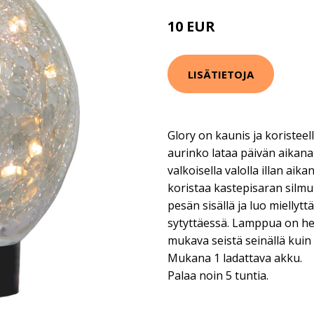
10 EUR
16 EUR
LISÄTIETOJA
Glory on kaunis ja koristee
aurinko lataa päivän aikana
valkoisella valolla illan aik
koristaa kastepisaran silmu
pesän sisällä ja luo miellyt
sytyttäessä. Lamppua on hel
mukava seistä seinällä kuin 
Mukana 1 ladattava akku.
Palaa noin 5 tuntia.