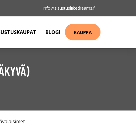
info@sisustusliikedreams.fi
SUSTUSKAUPAT
BLOGI
KAUPPA
NÄKYVÄ)
ävalaisimet