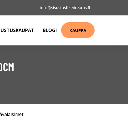
info@sisustusliikedreams.fi
SUSTUSKAUPAT
BLOGI
KAUPPA
50CM
ävalaisimet