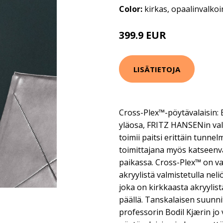
Color:
kirkas, opaalinvalko
399.9 EUR
LISÄTIETOJA
Cross-Plex™-pöytävalaisin: 
yläosa, FRITZ HANSENin val
toimii paitsi erittäin tunne
toimittajana myös katseenv
paikassa. Cross-Plex™ on va
akryylistä valmistetulla nel
joka on kirkkaasta akryylist
päällä. Tanskalaisen suunnit
professorin Bodil Kjærin j