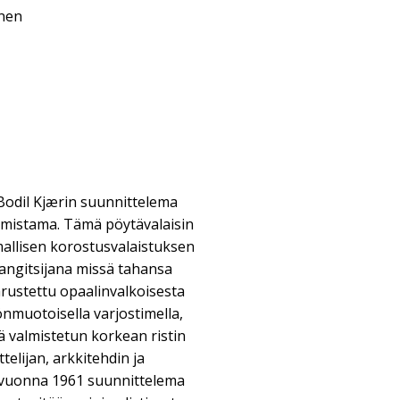
inen
Bodil Kjærin suunnittelema
mistama. Tämä pöytävalaisin
lmallisen korostusvalaistuksen
angitsijana missä tahansa
rustettu opaalinvalkoisesta
iönmuotoisella varjostimella,
ä valmistetun korkean ristin
telijan, arkkitehdin ja
o vuonna 1961 suunnittelema