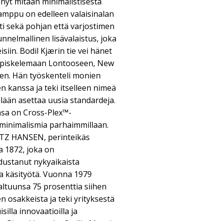
änyt mitään minimalistisesta
amppu on edelleen valaisinalan
sti sekä pohjan että varjostimen
nelmallinen lisävalaistus, joka
siin. Bodil Kjærin tie vei hänet
 opiskelemaan Lontooseen, New
hen. Hän työskenteli monien
n kanssa ja teki itselleen nimeä
lään asettaa uusia standardeja.
sa on Cross-Plex™-
 minimalismia parhaimmillaan.
ITZ HANSEN, perinteikäs
a 1872, joka on
dustanut nykyaikaista
ta käsityötä. Vuonna 1979
altuunsa 75 prosenttia siihen
n osakkeista ja teki yrityksestä
illa innovaatioilla ja