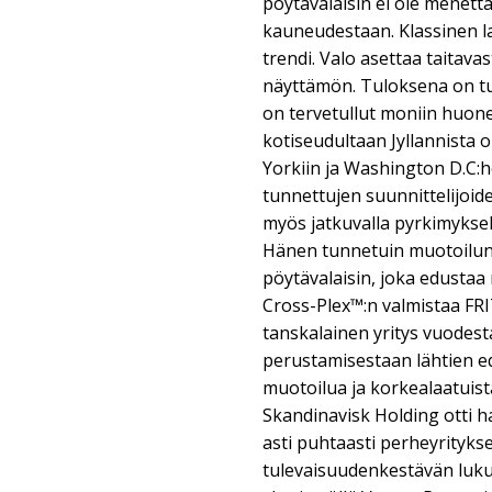
pöytävalaisin ei ole menett
kauneudestaan. Klassinen l
trendi. Valo asettaa taitava
näyttämön. Tuloksena on tun
on tervetullut moniin huonei
kotiseudultaan Jyllannista
Yorkiin ja Washington D.C:
tunnettujen suunnittelijoide
myös jatkuvalla pyrkimyksel
Hänen tunnetuin muotoilun
pöytävalaisin, joka edustaa
Cross-Plex™:n valmistaa FR
tanskalainen yritys vuodest
perustamisestaan lähtien e
muotoilua ja korkealaatuis
Skandinavisk Holding otti h
asti puhtaasti perheyritykse
tulevaisuudenkestävän lukuis