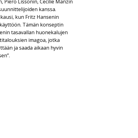
, Piero Lissonin, Cecilie Manzin
suunnittelijoiden kanssa.
kausi, kun Fritz Hansenin
n käyttöön. Tämän konseptin
senin tasavallan huonekalujen
kotitalouksien imagoa, jotka
yyttään ja saada aikaan hyvin
en”.