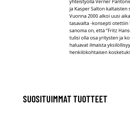
yhteistyöllä Verner Pantonin
ja Kasper Salton kaltaisten 
Vuonna 2000 alkoi uusi aika
tasavalta -konsepti otettii
sanoma on, että “Fritz Han
tulisi olla osa yritysten ja 
haluavat ilmaista yksilöllis
henkilökohtaisen kosketuks
SUOSITUIMMAT TUOTTEET