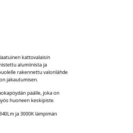
laatuinen kattovalaisin
mistettu alumiinista ja
puolelle rakennettu valonlähde
on jakautumisen.
uokapöydän päälle, joka on
myös huoneen keskipiste.
2340Lm ja 3000K lämpimän