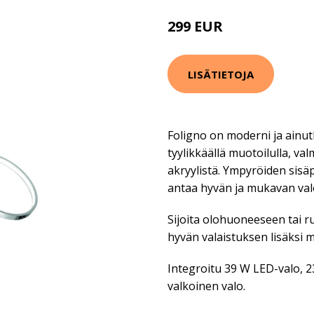
299 EUR
414 EUR
LISÄTIETOJA
Foligno on moderni ja ainut
tyylikkäällä muotoilulla, val
akryylistä. Ympyröiden sisä
antaa hyvän ja mukavan val
Sijoita olohuoneeseen tai r
hyvän valaistuksen lisäksi 
Integroitu 39 W LED-valo, 
valkoinen valo.