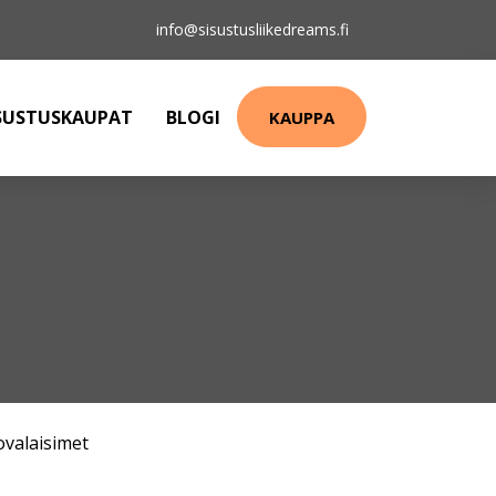
info@sisustusliikedreams.fi
SUSTUSKAUPAT
BLOGI
KAUPPA
ovalaisimet