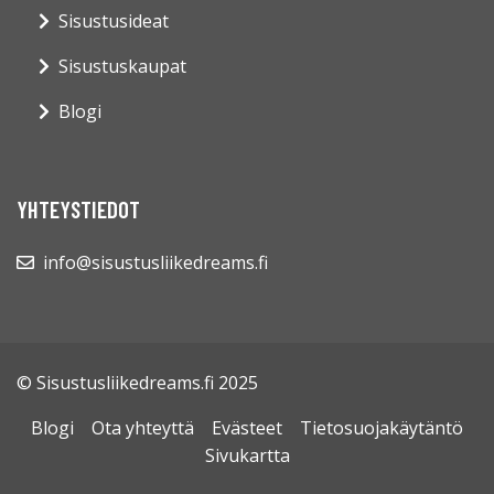
Sisustusideat
Sisustuskaupat
Blogi
YHTEYSTIEDOT
info@sisustusliikedreams.fi
© Sisustusliikedreams.fi 2025
Blogi
Ota yhteyttä
Evästeet
Tietosuojakäytäntö
Sivukartta