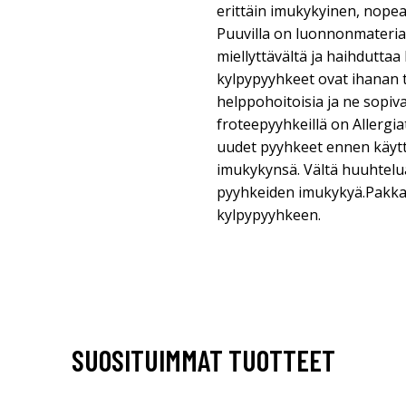
erittäin imukykyinen, nopea
Puuvilla on luonnonmateriaa
miellyttävältä ja haihduttaa
kylpypyyhkeet ovat ihanan t
helppohoitoisia ja ne sopiva
froteepyyhkeillä on Allergi
uudet pyyhkeet ennen käytt
imukykynsä. Vältä huuhtelu
pyyhkeiden imukykyä.Pakka
kylpypyyhkeen.
SUOSITUIMMAT TUOTTEET