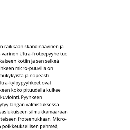
on raikkaan skandinaavinen ja
n värinen Ultra-froteepyyhe tuo
aiseen kotiin ja sen selkeä
yyhkeen micro-puuvilla on
imukykyistä ja nopeasti
ltra-kylpypyyhkeet ovat
hkeen koko pituudella kulkee
 kuviointi. Pyyhkeen
ytyy langan valmistuksessa
nsaslukuiseen silmukkamäärään
rteiseen froteenukkaan. Micro-
n poikkeuksellisen pehmeä,