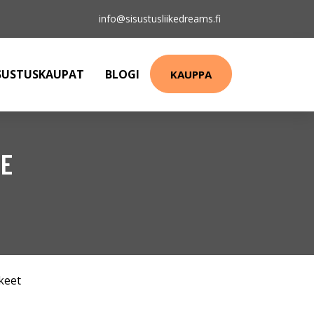
info@sisustusliikedreams.fi
SUSTUSKAUPAT
BLOGI
KAUPPA
DE
keet