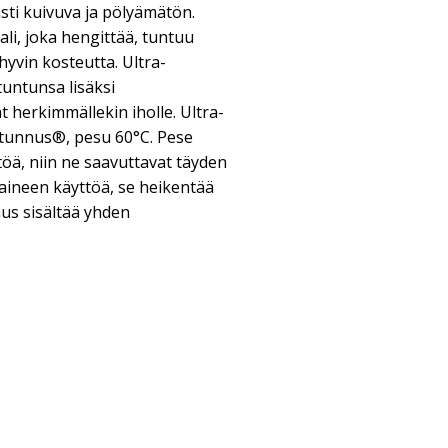
sti kuivuva ja pölyämätön.
li, joka hengittää, tuntuu
 hyvin kosteutta. Ultra-
untunsa lisäksi
t herkimmällekin iholle. Ultra-
atunnus®, pesu 60°C. Pese
öä, niin ne saavuttavat täyden
aineen käyttöä, se heikentää
us sisältää yhden