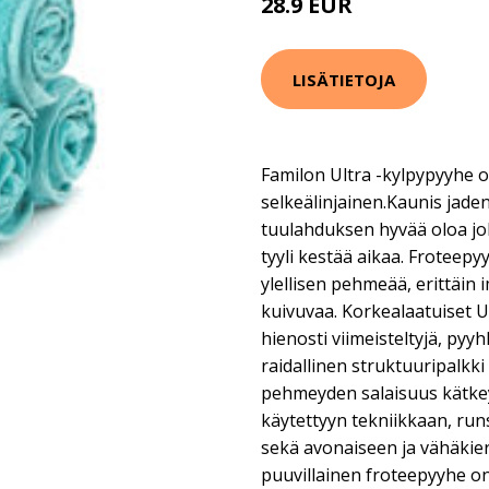
28.9 EUR
LISÄTIETOJA
Familon Ultra -kylpypyyhe 
selkeälinjainen.Kaunis jade
tuulahduksen hyvää oloa jok
tyyli kestää aikaa. Froteep
ylellisen pehmeää, erittäin 
kuivuvaa. Korkealaatuiset U
hienosti viimeisteltyjä, pyy
raidallinen struktuuripalkki
pehmeyden salaisuus kätke
käytettyyn tekniikkaan, ru
sekä avonaiseen ja vähäkie
puuvillainen froteepyyhe o