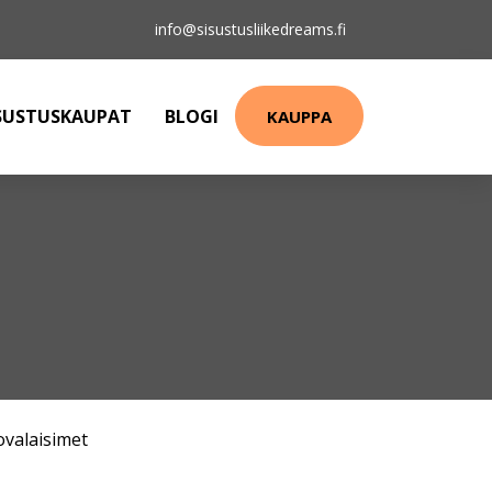
info@sisustusliikedreams.fi
SUSTUSKAUPAT
BLOGI
KAUPPA
ovalaisimet