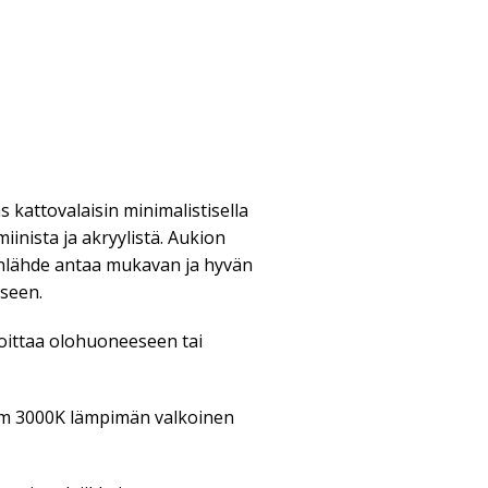
s kattovalaisin minimalistisella
iinista ja akryylistä. Aukion
onlähde antaa mukavan ja hyvän
seen.
joittaa olohuoneeseen tai
Lm 3000K lämpimän valkoinen