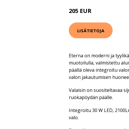
205 EUR
274 EUR
LISÄTIETOJA
Eterna on moderni ja tyylikä
muotoilulla, valmistettu alum
päällä oleva integroitu val
valon jakautumisen huonee
Valaisin on suositeltavaa si
ruokapöydän päälle.
Integroitu 30 W LED, 2100
valo.